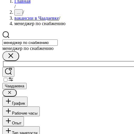
Главная
/
/
...
вакансии в Чаадаевке
/
менеджер по снабжению
менеджер по снабжению
Чаадаевка
График
Рабочие часы
Опыт
Тип занятости