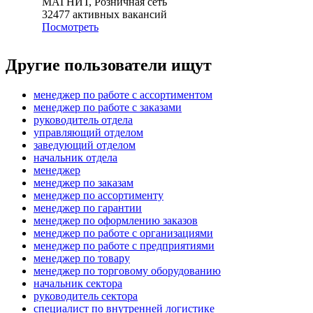
МАГНИТ, Розничная сеть
32477
активных вакансий
Посмотреть
Другие пользователи ищут
менеджер по работе с ассортиментом
менеджер по работе с заказами
руководитель отдела
управляющий отделом
заведующий отделом
начальник отдела
менеджер
менеджер по заказам
менеджер по ассортименту
менеджер по гарантии
менеджер по оформлению заказов
менеджер по работе с организациями
менеджер по работе с предприятиями
менеджер по товару
менеджер по торговому оборудованию
начальник сектора
руководитель сектора
специалист по внутренней логистике